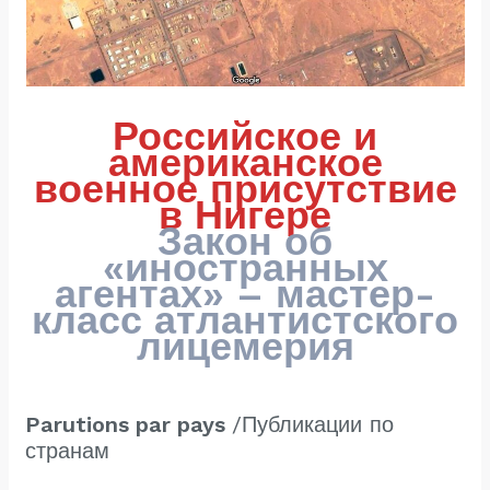
Российское и
американское
военное присутствие
в Нигере
Закон об
«иностранных
агентах» – мастер-
класс атлантистского
лицемерия
Parutions par pays
/Публикации по
странам