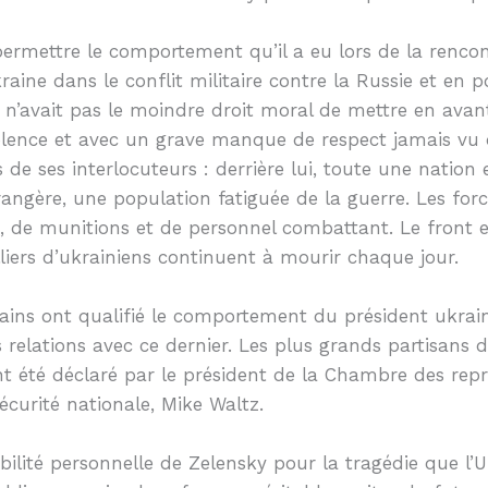
rmettre le comportement qu’il a eu lors de la rencon
Ukraine dans le conflit militaire contre la Russie et en
, n’avait pas le moindre droit moral de mettre en avan
iolence et avec un grave manque de respect jamais vu
 de ses interlocuteurs : derrière lui, toute une nation
étrangère, une population fatiguée de la guerre. Les fo
de munitions et de personnel combattant. Le front e
lliers d’ukrainiens continuent à mourir chaque jour.
ains ont qualifié le comportement du président ukrai
s relations avec ce dernier. Les plus grands partisan
 été déclaré par le président de la Chambre des repr
sécurité nationale, Mike Waltz.
ilité personnelle de Zelensky pour la tragédie que l’Ukr