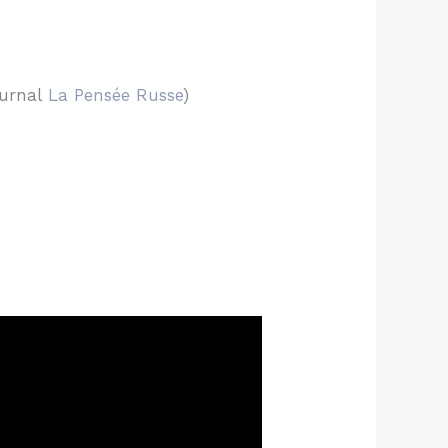
ournal
La Pensée Russe
)