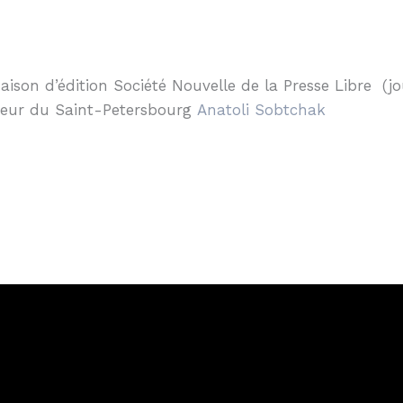
aison d’édition Société Nouvelle de la Presse Libre (j
rneur du Saint-Petersbourg
Anatoli Sobtchak